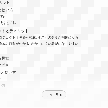
メリット
味と使い方
は何か
作成する方法
リットとデメリット
ロジェクト全体を可視化, タスクの分割が明確になる
作成に時間がかかる, わかりにくい表現になりやすい
？
な機能
入効果
意味と使い方
？
い方
もっと見る