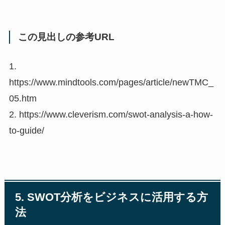
この見出しの参考URL
1.
https://www.mindtools.com/pages/article/newTMC_
05.htm
2. https://www.cleverism.com/swot-analysis-a-how-
to-guide/
5. SWOT分析をビジネスに活用する方
法