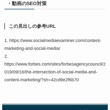
・動画のSEO対策
この見出しの参考URL
1. https://www.socialmediaexaminer.com/content-
marketing-and-social-media/
2.
https://www.forbes.com/sites/forbesagencycouncil/2
019/09/16/the-intersection-of-social-media-and-
content-marketing/?sh=42cd9e2f6b70