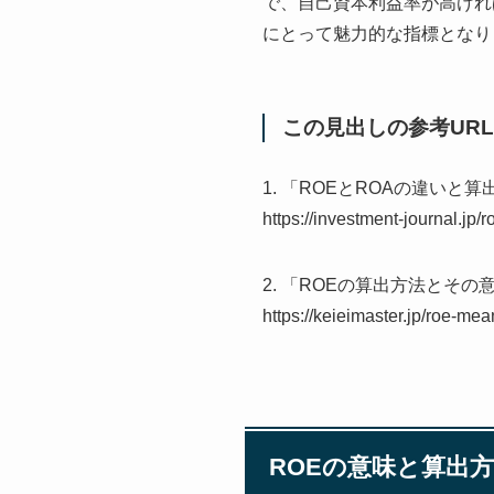
で、自己資本利益率が高けれ
にとって魅力的な指標となり
この見出しの参考URL
1. 「ROEとROAの違い
https://investment-journal.jp/r
2. 「ROEの算出方法とその
https://keieimaster.jp/roe-mea
ROEの意味と算出