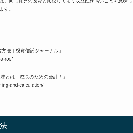
ば、同じ採算の投資と比較してより収益性が高いことを意味し
ます。
と算出方法｜投資信託ジャーナル」
oa-roe/
意味とは – 成長のための会計！」
ning-and-calculation/
方法