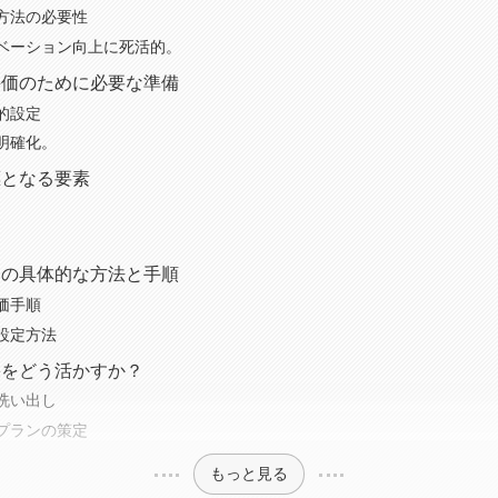
方法の必要性
ベーション向上に死活的。
評価のために必要な準備
的設定
明確化。
標となる要素
めの具体的な方法と手順
価手順
設定方法
果をどう活かすか？
洗い出し
プランの策定
もっと見る