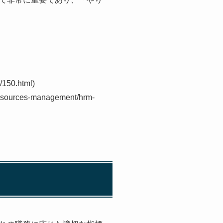
50.html)
urces-management/hrm-