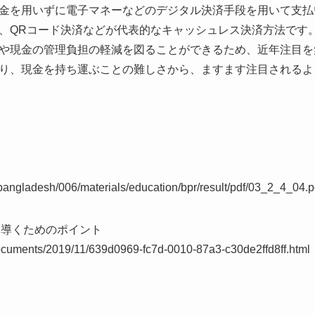
金を用いずに電子マネーなどのデジタル決済手段を用いて支払
、QRコード決済などが代表的なキャッシュレス決済方法です
や現金の管理負担の軽減を図ることができるため、近年注目を
り、現金を持ち運ぶことの難しさから、ますます注目されるよ
t/bangladesh/006/materials/education/bpr/result/pdf/03_2_4_04.p
功に導くためのポイント
ocuments/2019/11/639d0969-fc7d-0010-87a3-c30de2ffd8ff.html