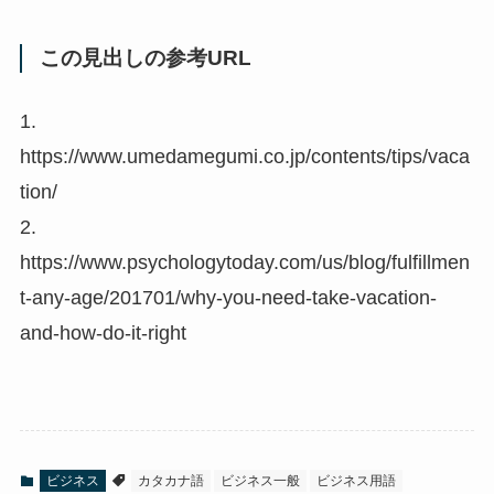
この見出しの参考URL
1.
https://www.umedamegumi.co.jp/contents/tips/vaca
tion/
2.
https://www.psychologytoday.com/us/blog/fulfillmen
t-any-age/201701/why-you-need-take-vacation-
and-how-do-it-right
ビジネス
カタカナ語
ビジネス一般
ビジネス用語