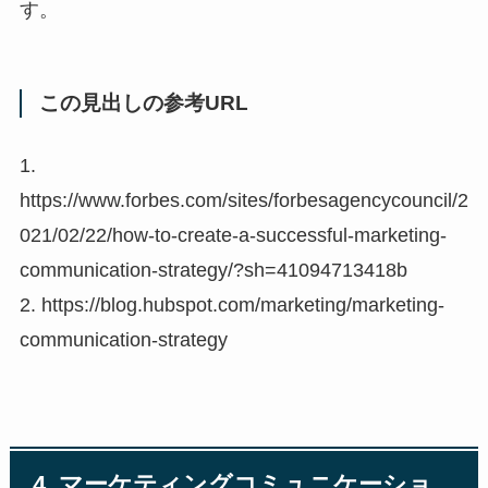
す。
この見出しの参考URL
1.
https://www.forbes.com/sites/forbesagencycouncil/2
021/02/22/how-to-create-a-successful-marketing-
communication-strategy/?sh=41094713418b
2. https://blog.hubspot.com/marketing/marketing-
communication-strategy
4. マーケティングコミュニケーショ