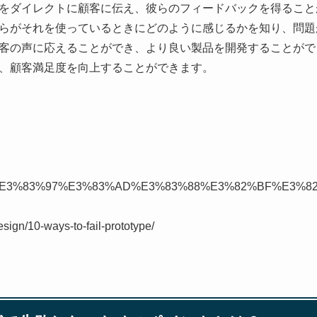
をダイレクトに顧客に伝え、彼らのフィードバックを得ること
らがそれを使っているときにどのように感じるかを知り、問題
客の声に応えることができ、より良い製品を開発することがで
、顧客満足度を向上することができます。
rg/wiki/%E3%83%97%E3%83%AD%E3%83%88%E3%82%BF%E3
design/10-ways-to-fail-prototype/