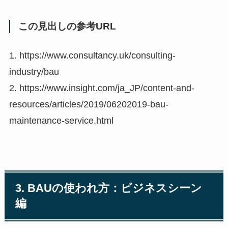
この見出しの参考URL
1. https://www.consultancy.uk/consulting-
industry/bau
2. https://www.insight.com/ja_JP/content-and-
resources/articles/2019/06202019-bau-
maintenance-service.html
3. BAUの使われ方：ビジネスシーン
編