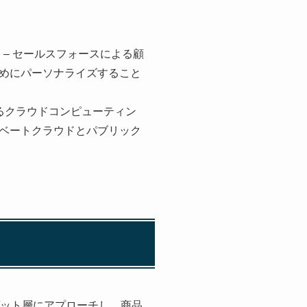
iences.html – セールスフォースによる顧
めにパーソナライズすること
e4/ – IBMによるクラウドコンピューティン
ベートクラウドとパブリック
ゲット層にアプローチし、商品