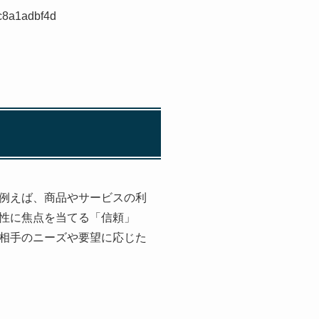
6c8a1adbf4d
例えば、商品やサービスの利
性に焦点を当てる「信頼」
相手のニーズや要望に応じた