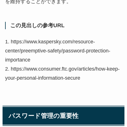
を維持することができます。
この見出しの参考URL
1. https://www.kaspersky.com/resource-
center/preemptive-safety/password-protection-
importance
2. https://www.consumer.ftc.gov/articles/how-keep-
your-personal-information-secure
パスワード管理の重要性