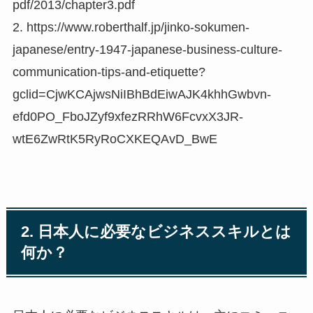
pdf/2013/chapter3.pdf
2. https://www.roberthalf.jp/jinko-sokumen-
japanese/entry-1947-japanese-business-culture-
communication-tips-and-etiquette?
gclid=CjwKCAjwsNiIBhBdEiwAJK4khhGwbvn-
efd0PO_FboJZyf9xfezRRhW6FcvxX3JR-
wtE6ZwRtK5RyRoCXKEQAvD_BwE
2. 日本人に必要なビジネススキルとは
何か？