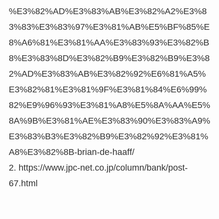
%E3%82%AD%E3%83%AB%E3%82%A2%E3%8
3%83%E3%83%97%E3%81%AB%E5%BF%85%E
8%A6%81%E3%81%AA%E3%83%93%E3%82%B
8%E3%83%8D%E3%82%B9%E3%82%B9%E3%8
2%AD%E3%83%AB%E3%82%92%E6%81%A5%
E3%82%81%E3%81%9F%E3%81%84%E6%99%
82%E9%96%93%E3%81%A8%E5%8A%AA%E5%
8A%9B%E3%81%AE%E3%83%90%E3%83%A9%
E3%83%B3%E3%82%B9%E3%82%92%E3%81%
A8%E3%82%8B-brian-de-haaff/
2. https://www.jpc-net.co.jp/column/bank/post-
67.html