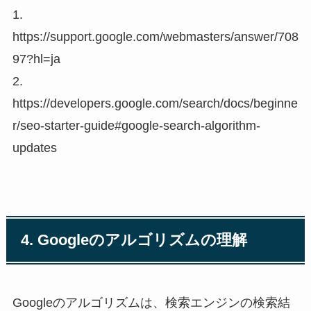
1.
https://support.google.com/webmasters/answer/708
97?hl=ja
2.
https://developers.google.com/search/docs/beginne
r/seo-starter-guide#google-search-algorithm-
updates
4. Googleのアルゴリズムの理解
Googleのアルゴリズムは、検索エンジンの検索結