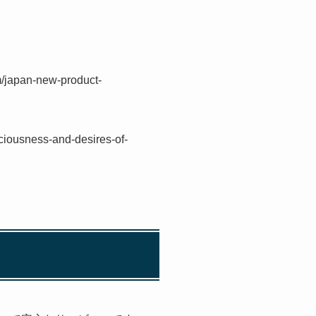
an-new-product-
sciousness-and-desires-of-