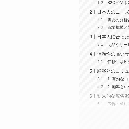
B2Cビジ
日本人のニー
需要の分析
市場規模と
日本人に合っ
商品やサー
信頼性の高い
信頼性はビ
顧客とのコミ
1. 有効
2. 顧客と
効果的な広告
広告の成功